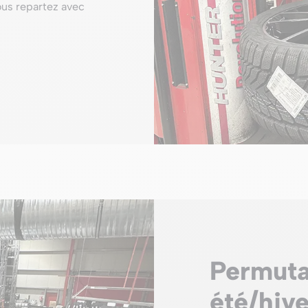
ous repartez avec
Permuta
été/hive