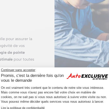
lle pour assurer la
ongévité de vos
ogie de pointe
ptimale
pour toutes
l’
alignement des
lus grand soin,
les
. En fin
n
rapport détaillé
,
aire et complète des